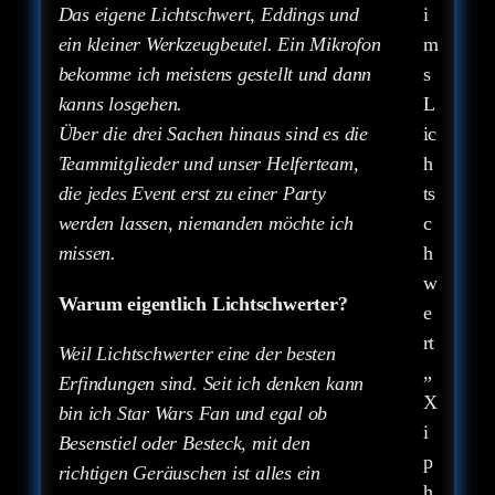
Das eigene Lichtschwert, Eddings und
i
ein kleiner Werkzeugbeutel. Ein Mikrofon
m
bekomme ich meistens gestellt und dann
s
kanns losgehen.
L
Über die drei Sachen hinaus sind es die
ic
Teammitglieder und unser Helferteam,
h
die jedes Event erst zu einer Party
ts
werden lassen, niemanden möchte ich
c
missen.
h
w
Warum eigentlich Lichtschwerter?
e
rt
Weil Lichtschwerter eine der besten
„
Erfindungen sind. Seit ich denken kann
X
bin ich Star Wars Fan und egal ob
i
Besenstiel oder Besteck, mit den
p
richtigen Geräuschen ist alles ein
h