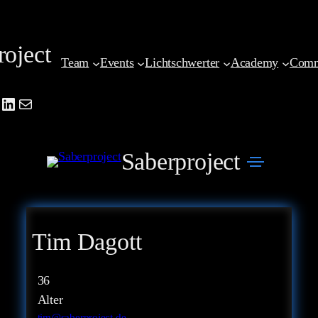
Zum
Inhalt
roject
springen
Team
Events
Lichtschwerter
Academy
Comm
be
agram
cebook
LinkedIn
Mail
Saberproject
Tim Dagott
36
Alter
tim@saberproject.de