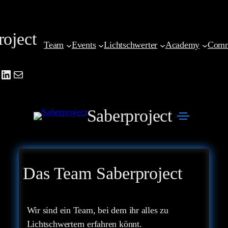
Zum
Inhalt
roject
springen
Team
Events
Lichtschwerter
Academy
Comm
be
agram
cebook
LinkedIn
Mail
Saberproject
Das Team Saberproject
Wir sind ein Team, bei dem ihr alles zu
Lichtschwertern erfahren könnt.