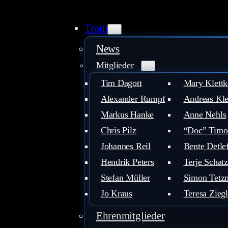
Team
News
Mitglieder
Tim Dagott
Mary Klettk
Alexander Rumpf
Andreas Kle
Markus Hanke
Anne Nehls
Chris Pilz
“Doc” Timo
Johannes Reil
Bente Detle
Hendrik Peters
Terje Schatz
Stefan Müller
Simon Tetzn
Jo Kraus
Teresa Ziegl
Ehrenmitglieder