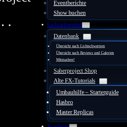
Eventberichte
Show buchen
uTube
Instagram
Facebook
LinkedIn
Mail
Lichtschwerter
Datenbank
Übersicht nach Lichtschwertern
Übersicht nach Reviews und Galerien
Mitmachen!
Saberproject Shop
Alte FX-Tutorials
Umbauhilfe – Starterguide
Hasbro
Master Replicas
Academy