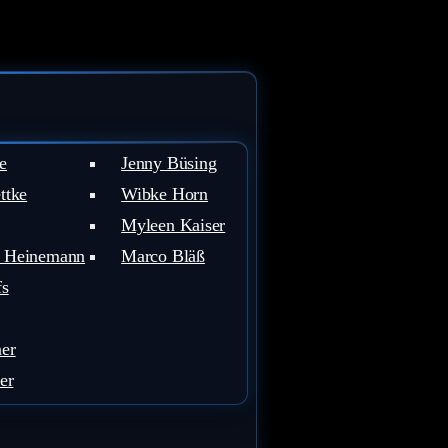
e
Jenny Büsing
ttke
Wibke Horn
Myleen Kaiser
 Heinemann
Marco Bläß
fs
er
er