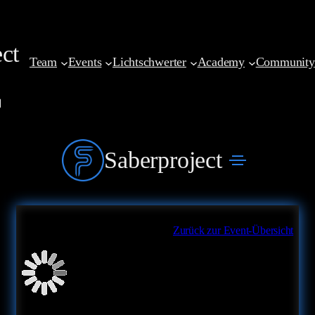
Zum
Inhalt
ct
springen
Team
Events
Lichtschwerter
Academy
Community
m
ok
edIn
ail
Saberproject
Zurück zur Event-Übersicht