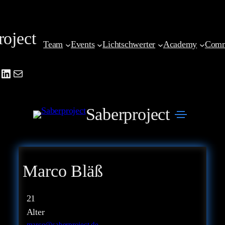
Zum
Inhalt
roject
springen
Team
Events
Lichtschwerter
Academy
Comm
be
agram
cebook
LinkedIn
Mail
Saberproject
Marco Bläß
21
Alter
marco@saberproject.de