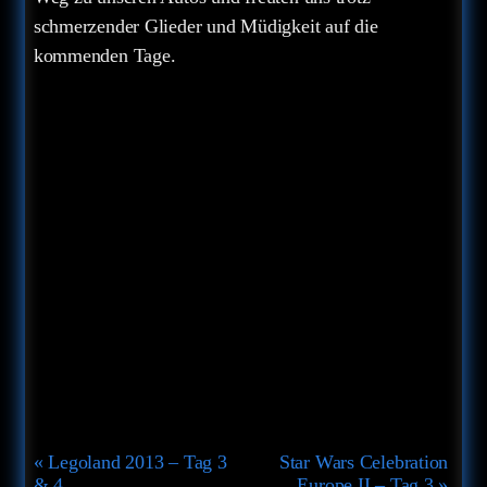
schmerzender Glieder und Müdigkeit auf die
kommenden Tage.
Veranstaltung-
«
Legoland 2013 – Tag 3
Star Wars Celebration
Navigation
& 4
Europe II – Tag 3
»