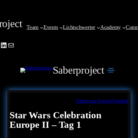
Zum
Inhalt
roject
springen
Team
Events
Lichtschwerter
Academy
Comm
be
agram
cebook
LinkedIn
Mail
Saberproject
Zurück zur Event-Übersicht
Star Wars Celebration
Europe II – Tag 1