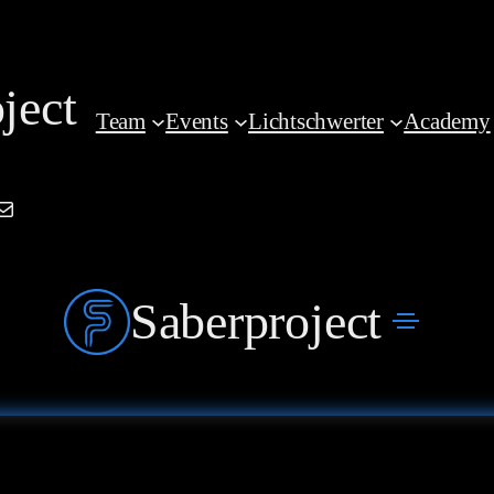
ject
Team
Events
Lichtschwerter
Academy
am
book
kedIn
Mail
Saberproject