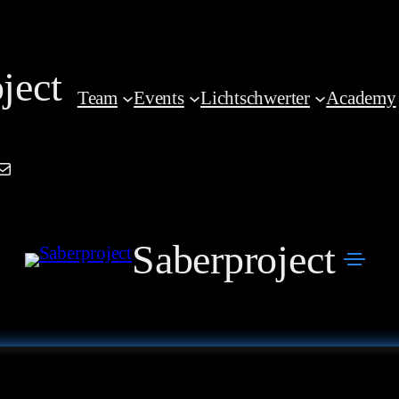
ject
Team
Events
Lichtschwerter
Academy
am
book
kedIn
Mail
Saberproject