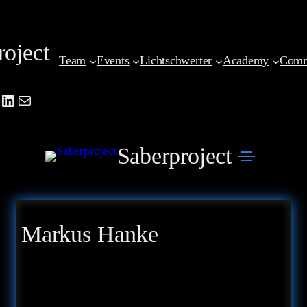
Zum
Inhalt
roject
springen
Team
Events
Lichtschwerter
Academy
Comm
be
agram
cebook
LinkedIn
Mail
Saberproject
Markus Hanke