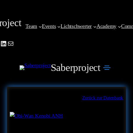
Zum
Inhalt
roject
springen
Team
Events
Lichtschwerter
Academy
Comm
be
agram
cebook
LinkedIn
Mail
Saberproject
Zurück zur Datenbank