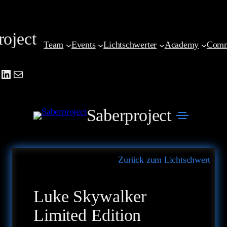
Zum
Inhalt
roject
springen
Team
Events
Lichtschwerter
Academy
Comm
be
agram
cebook
LinkedIn
Mail
Saberproject
Zurück zum Lichtschwert
Luke Skywalker
Limited Edition