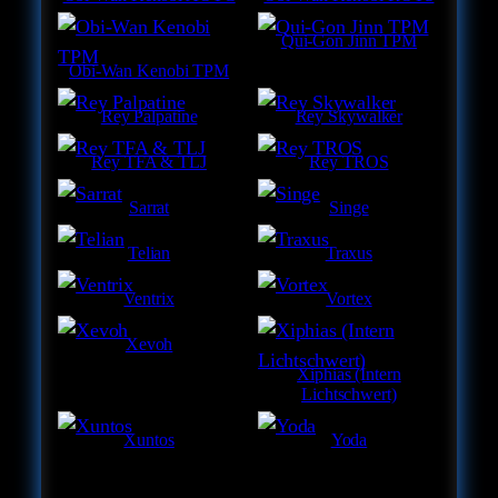
Qui-Gon Jinn TPM
Obi-Wan Kenobi TPM
Rey Palpatine
Rey Skywalker
Rey TFA & TLJ
Rey TROS
Sarrat
Singe
Telian
Traxus
Ventrix
Vortex
Xevoh
Xiphias (Intern
Lichtschwert)
Xuntos
Yoda