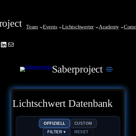
Zum
Inhalt
roject
springen
Team
Events
Lichtschwerter
Academy
Comm
be
agram
cebook
LinkedIn
Mail
Saberproject
Lichtschwert Datenbank
OFFIZIELL
CUSTOM
FILTER ▾
RESET