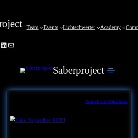
Zum
Inhalt
roject
springen
Team
Events
Lichtschwerter
Academy
Comm
be
agram
cebook
LinkedIn
Mail
Saberproject
Zurück zur Datenbank