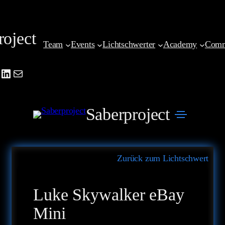
Zum
Inhalt
roject
springen
Team
Events
Lichtschwerter
Academy
Comm
be
agram
cebook
LinkedIn
Mail
Saberproject
Zurück zum Lichtschwert
Luke Skywalker eBay
Mini