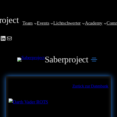
Zum
Inhalt
roject
springen
Team
Events
Lichtschwerter
Academy
Comm
be
agram
cebook
LinkedIn
Mail
Saberproject
Zurück zur Datenbank