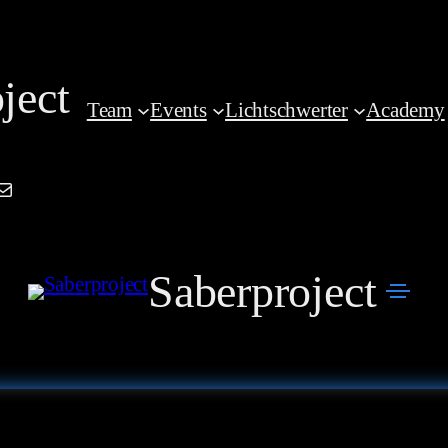
ject
Team
Events
Lichtschwerter
Academy
am
book
kedIn
Mail
Saberproject