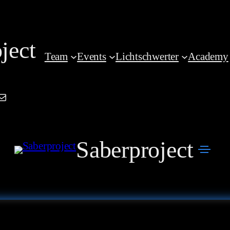
ject
Team
Events
Lichtschwerter
Academy
am
book
kedIn
Mail
Saberproject