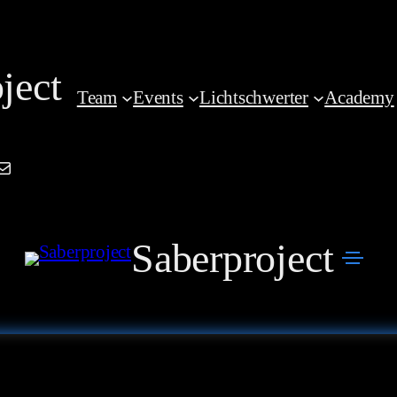
ject
Team
Events
Lichtschwerter
Academy
am
book
kedIn
Mail
Saberproject