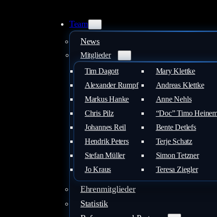
Zum
Inhalt
Team
springen
News
Mitglieder
Tim Dagott
Mary Klettke
Alexander Rumpf
Andreas Klettke
Markus Hanke
Anne Nehls
Chris Pilz
“Doc” Timo Heine
Johannes Reil
Bente Detlefs
Hendrik Peters
Terje Schatz
Stefan Müller
Simon Tetzner
Jo Kraus
Teresa Ziegler
Ehrenmitglieder
Statistik