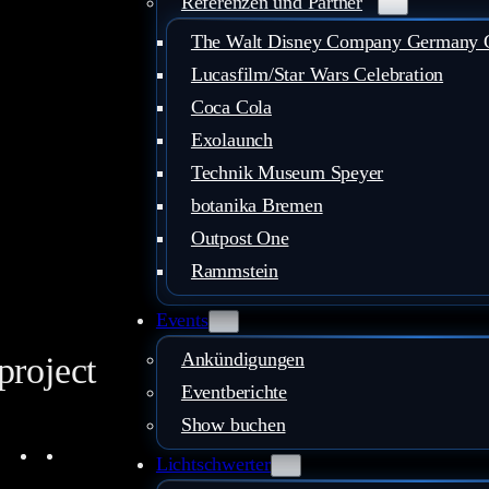
Referenzen und Partner
The Walt Disney Company Germany
Lucasfilm/Star Wars Celebration
Coca Cola
Exolaunch
Technik Museum Speyer
botanika Bremen
Outpost One
Rammstein
Events
Ankündigungen
project
Eventberichte
Show buchen
ouTube
Instagram
Facebook
LinkedIn
Mail
Lichtschwerter