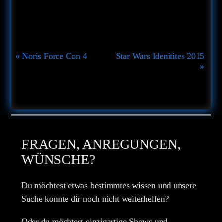
Veranstaltung-
«
Noris Force Con 4
Star Wars Idenitites 2015
Navigation
»
FRAGEN, ANREGUNGEN,
WÜNSCHE?
Du möchtest etwas bestimmtes wissen und unsere
Suche konnte dir noch nicht weiterhelfen?
Oder du möchtest einzigartige Shows und