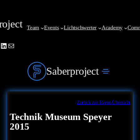
Zum
Inhalt
roject
springen
Team
Events
Lichtschwerter
Academy
Comm
be
agram
cebook
LinkedIn
Mail
Saberproject
Zurück zur Event-Übersicht
Technik Museum Speyer
2015