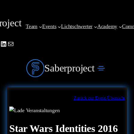
Zum
Inhalt
roject
springen
Team
Events
Lichtschwerter
Academy
Comm
be
agram
cebook
LinkedIn
Mail
Saberproject
Zurück zur Event-Übersicht
Star Wars Identities 2016