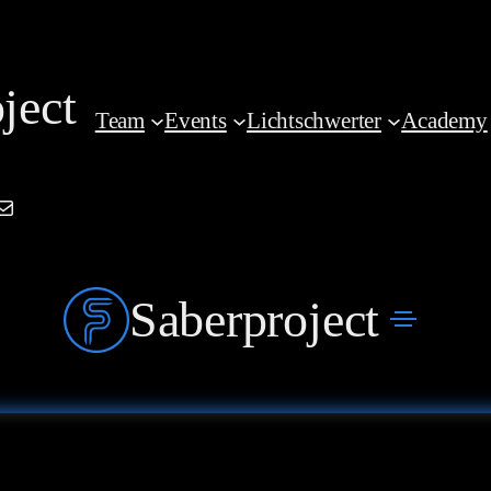
ject
Team
Events
Lichtschwerter
Academy
am
book
kedIn
Mail
Saberproject