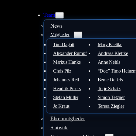
Zum
Inhalt
Team
springen
News
Mitglieder
Tim Dagott
Mary Klettke
Alexander Rumpf
Andreas Klettke
Markus Hanke
Anne Nehls
Chris Pilz
“Doc” Timo Heine
Johannes Reil
Bente Detlefs
Hendrik Peters
Terje Schatz
Stefan Müller
Simon Tetzner
Jo Kraus
Teresa Ziegler
Ehrenmitglieder
Statistik