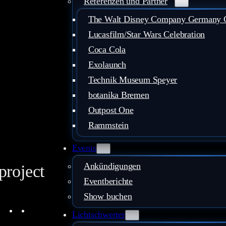
Referenzen und Partner
The Walt Disney Company Germany
Lucasfilm/Star Wars Celebration
Coca Cola
Exolaunch
Technik Museum Speyer
botanika Bremen
Outpost One
Rammstein
Events
Ankündigungen
project
Eventberichte
Show buchen
ouTube
Instagram
Facebook
LinkedIn
Mail
Lichtschwerter