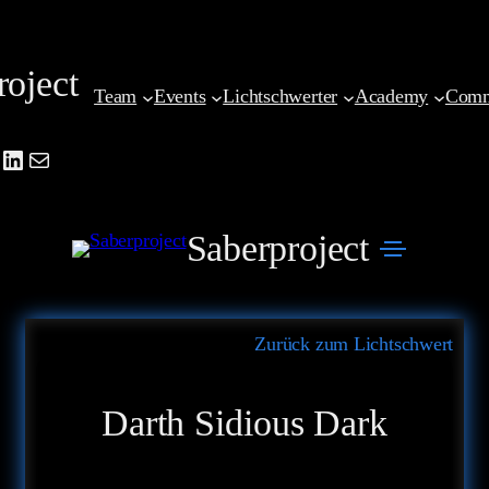
Zum
Inhalt
roject
springen
Team
Events
Lichtschwerter
Academy
Comm
be
agram
cebook
LinkedIn
Mail
Saberproject
Zurück zum Lichtschwert
Darth Sidious Dark