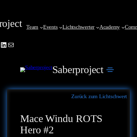
Zum
Inhalt
roject
springen
Team
Events
Lichtschwerter
Academy
Comm
be
agram
cebook
LinkedIn
Mail
Saberproject
Zurück zum Lichtschwert
Mace Windu ROTS
Hero #2