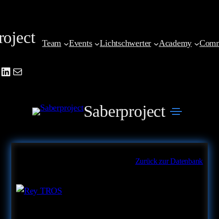
Zum
Inhalt
roject
springen
Team
Events
Lichtschwerter
Academy
Comm
be
agram
cebook
LinkedIn
Mail
Saberproject
Zurück zur Datenbank