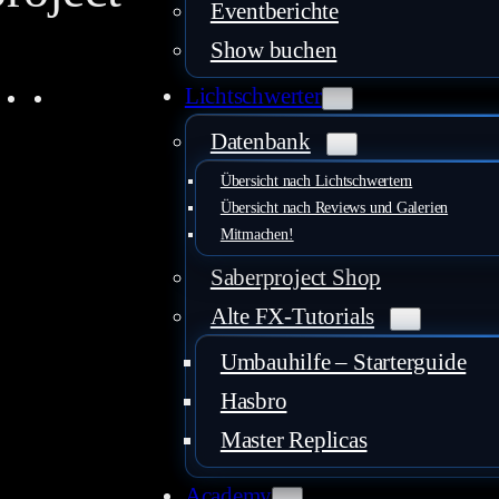
Eventberichte
Show buchen
uTube
Instagram
Facebook
LinkedIn
Mail
Lichtschwerter
Datenbank
Übersicht nach Lichtschwertern
Übersicht nach Reviews und Galerien
Mitmachen!
Saberproject Shop
Alte FX-Tutorials
Umbauhilfe – Starterguide
Hasbro
Master Replicas
Academy