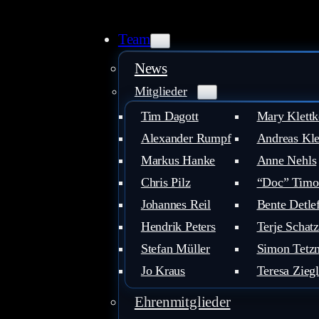
Team
News
Mitglieder
Tim Dagott
Mary Klettk
Alexander Rumpf
Andreas Kle
Markus Hanke
Anne Nehls
Chris Pilz
“Doc” Timo
Johannes Reil
Bente Detle
Hendrik Peters
Terje Schatz
Stefan Müller
Simon Tetzn
Jo Kraus
Teresa Ziegl
Ehrenmitglieder