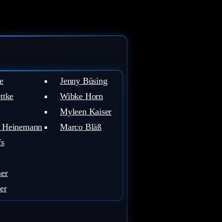
e
Jenny Büsing
ttke
Wibke Horn
Myleen Kaiser
 Heinemann
Marco Bläß
fs
er
er