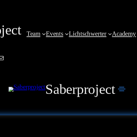
ject
Team
Events
Lichtschwerter
Academy
am
book
kedIn
Mail
Saberproject