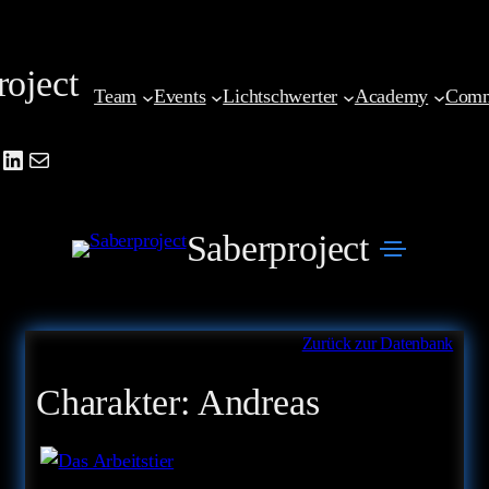
Zum
Inhalt
roject
springen
Team
Events
Lichtschwerter
Academy
Comm
be
agram
cebook
LinkedIn
Mail
Saberproject
Zurück zur Datenbank
Charakter:
Andreas