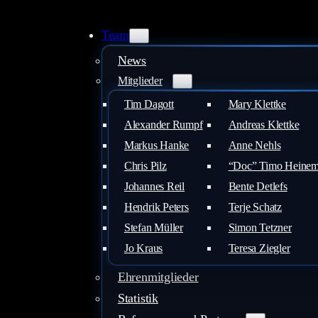
Zum
Inhalt
Team
springen
News
Mitglieder
Tim Dagott
Mary Klettke
Alexander Rumpf
Andreas Klettke
Markus Hanke
Anne Nehls
Chris Pilz
“Doc” Timo Heine
Johannes Reil
Bente Detlefs
Hendrik Peters
Terje Schatz
Stefan Müller
Simon Tetzner
Jo Kraus
Teresa Ziegler
Ehrenmitglieder
Statistik