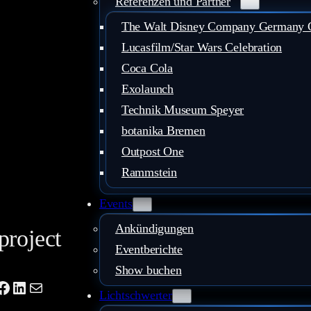
Referenzen und Partner
The Walt Disney Company Germany
Lucasfilm/Star Wars Celebration
Coca Cola
Exolaunch
Technik Museum Speyer
botanika Bremen
Outpost One
Rammstein
Events
Ankündigungen
project
Eventberichte
Show buchen
ube
tagram
Facebook
LinkedIn
Mail
Lichtschwerter