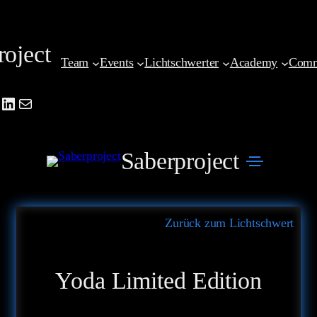
Zum
Inhalt
roject
springen
Team
Events
Lichtschwerter
Academy
Comm
be
agram
cebook
LinkedIn
Mail
Saberproject
Zurück zum Lichtschwert
Yoda Limited Edition