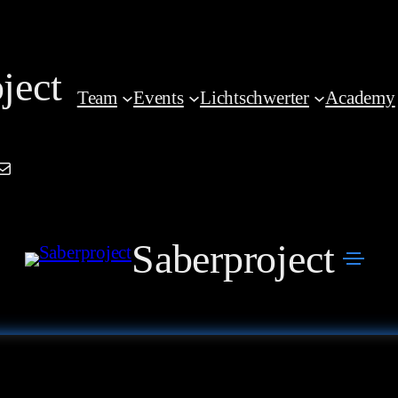
ject
Team
Events
Lichtschwerter
Academy
am
book
kedIn
Mail
Saberproject