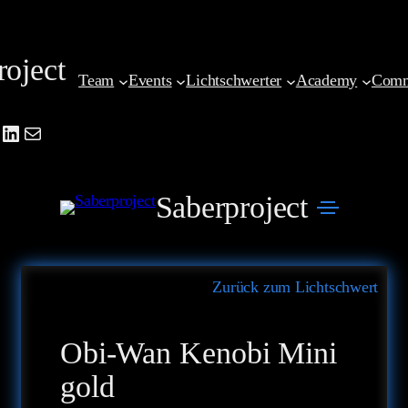
Zum
Inhalt
roject
springen
Team
Events
Lichtschwerter
Academy
Comm
be
agram
cebook
LinkedIn
Mail
Saberproject
Zurück zum Lichtschwert
Obi-Wan Kenobi Mini
gold