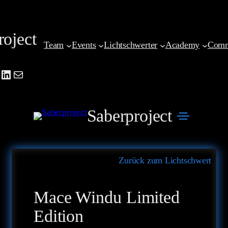
Zum
Inhalt
roject
springen
Team
Events
Lichtschwerter
Academy
Comm
be
agram
cebook
LinkedIn
Mail
Saberproject
Zurück zum Lichtschwert
Mace Windu Limited
Edition