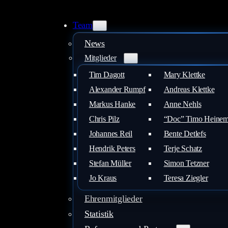
Zum
Inhalt
Team
springen
News
Mitglieder
Tim Dagott
Mary Klettke
Alexander Rumpf
Andreas Klettke
Markus Hanke
Anne Nehls
Chris Pilz
“Doc” Timo Heine
Johannes Reil
Bente Detlefs
Hendrik Peters
Terje Schatz
Stefan Müller
Simon Tetzner
Jo Kraus
Teresa Ziegler
Ehrenmitglieder
Statistik