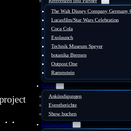
Referenzen und Partner
The Walt Disney Company Germany
Lucasfilm/Star Wars Celebration
Coca Cola
Exolaunch
Technik Museum Speyer
botanika Bremen
Outpost One
Rammstein
Events
Ankündigungen
project
Eventberichte
Show buchen
ouTube
Instagram
Facebook
LinkedIn
Mail
Lichtschwerter