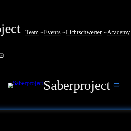
ject
Team
Events
Lichtschwerter
Academy
am
book
kedIn
Mail
Saberproject