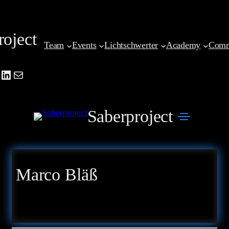
Zum
Inhalt
roject
springen
Team
Events
Lichtschwerter
Academy
Comm
be
agram
cebook
LinkedIn
Mail
Saberproject
Marco Bläß