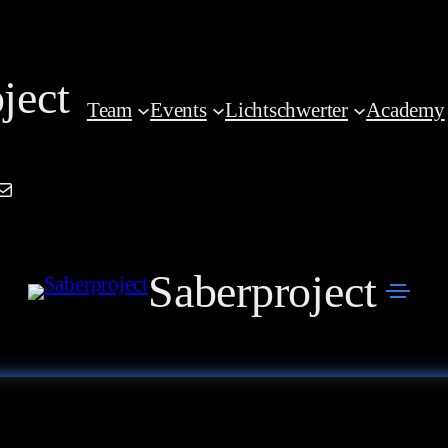
ject
Team
Events
Lichtschwerter
Academy
am
book
kedIn
Mail
Saberproject