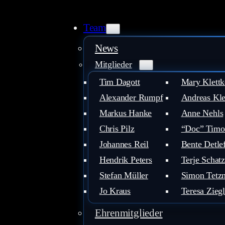
Team
News
Mitglieder
Tim Dagott
Mary Klettk
Alexander Rumpf
Andreas Kle
Markus Hanke
Anne Nehls
Chris Pilz
“Doc” Timo
Johannes Reil
Bente Detle
Hendrik Peters
Terje Schatz
Stefan Müller
Simon Tetzn
Jo Kraus
Teresa Ziegl
Ehrenmitglieder