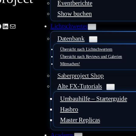
Eventberichte
Show buchen
be
agram
acebook
LinkedIn
Mail
Lichtschwerter
Datenbank
Übersicht nach Lichtschwertern
Übersicht nach Reviews und Galerien
Mitmachen!
Saberproject Shop
Alte FX-Tutorials
Umbauhilfe – Starterguide
Hasbro
Master Replicas
Academy