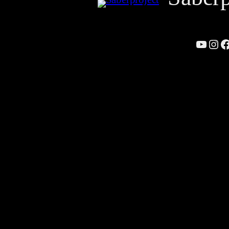
YouTu
Inst
F