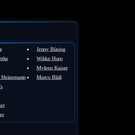
e
Jenny Büsing
ttke
Wibke Horn
Myleen Kaiser
 Heinemann
Marco Bläß
fs
er
er