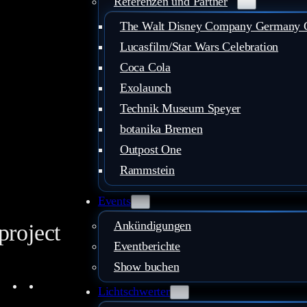
Referenzen und Partner
The Walt Disney Company Germany
Lucasfilm/Star Wars Celebration
Coca Cola
Exolaunch
Technik Museum Speyer
botanika Bremen
Outpost One
Rammstein
Events
Ankündigungen
project
Eventberichte
Show buchen
ouTube
Instagram
Facebook
LinkedIn
Mail
Lichtschwerter