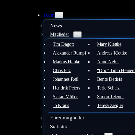
Zum
Inhalt
Team
springen
News
Mitglieder
Tim Dagott
Mary Klettke
Alexander Rumpf
Andreas Klettke
Markus Hanke
Anne Nehls
Chris Pilz
“Doc” Timo Heine
Johannes Reil
Bente Detlefs
Hendrik Peters
Terje Schatz
Stefan Müller
Simon Tetzner
Jo Kraus
Teresa Ziegler
Ehrenmitglieder
Statistik