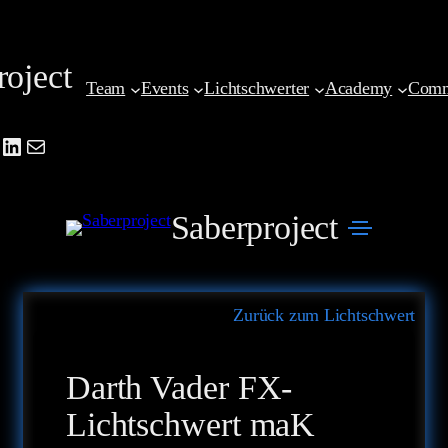
Zum
Inhalt
roject
springen
Team
Events
Lichtschwerter
Academy
Comm
be
agram
cebook
LinkedIn
Mail
Saberproject
Zurück zum Lichtschwert
Darth Vader FX-
Lichtschwert maK