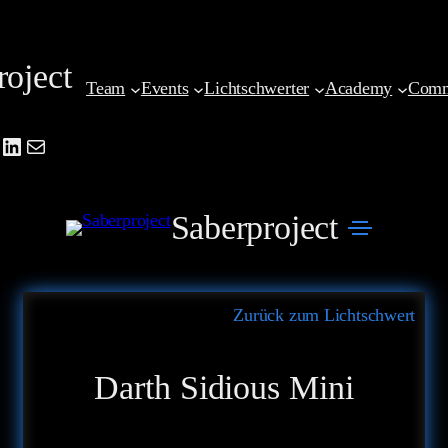
Zum
Inhalt
roject
springen
Team
Events
Lichtschwerter
Academy
Comm
be
agram
cebook
LinkedIn
Mail
Saberproject
Zurück zum Lichtschwert
Darth Sidious Mini