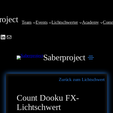
Zum
Inhalt
roject
springen
Team
Events
Lichtschwerter
Academy
Comm
be
agram
cebook
LinkedIn
Mail
Saberproject
Zurück zum Lichtschwert
Count Dooku FX-
Lichtschwert