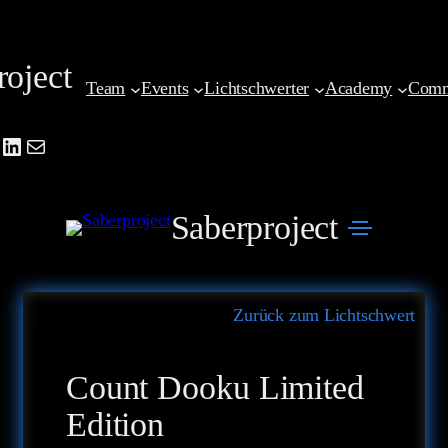
Zum
Inhalt
roject
springen
Team
Events
Lichtschwerter
Academy
Comm
be
agram
cebook
LinkedIn
Mail
Saberproject
Zurück zum Lichtschwert
Count Dooku Limited
Edition