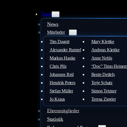
Zum
Inhalt
Team
springen
News
Mitglieder
Tim Dagott
Mary Klettke
Alexander Rumpf
Andreas Klettke
Markus Hanke
Anne Nehls
Chris Pilz
“Doc” Timo Heine
Johannes Reil
Bente Detlefs
Hendrik Peters
Terje Schatz
Stefan Müller
Simon Tetzner
Jo Kraus
Teresa Ziegler
Ehrenmitglieder
Statistik