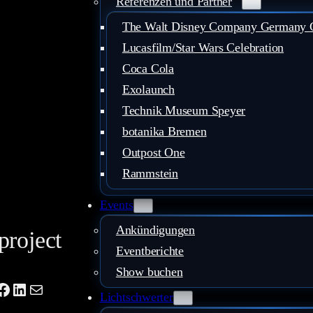
Referenzen und Partner
The Walt Disney Company Germany
Lucasfilm/Star Wars Celebration
Coca Cola
Exolaunch
Technik Museum Speyer
botanika Bremen
Outpost One
Rammstein
Events
Ankündigungen
project
Eventberichte
Show buchen
ube
tagram
Facebook
LinkedIn
Mail
Lichtschwerter