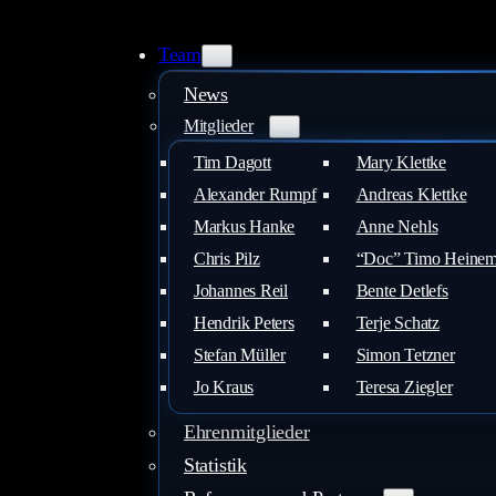
Zum
Inhalt
Team
springen
News
Mitglieder
Tim Dagott
Mary Klettke
Alexander Rumpf
Andreas Klettke
Markus Hanke
Anne Nehls
Chris Pilz
“Doc” Timo Heine
Johannes Reil
Bente Detlefs
Hendrik Peters
Terje Schatz
Stefan Müller
Simon Tetzner
Jo Kraus
Teresa Ziegler
Ehrenmitglieder
Statistik