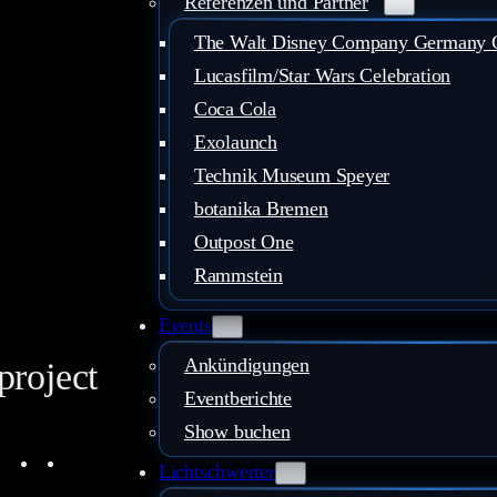
Referenzen und Partner
The Walt Disney Company Germany
Lucasfilm/Star Wars Celebration
Coca Cola
Exolaunch
Technik Museum Speyer
botanika Bremen
Outpost One
Rammstein
Events
Ankündigungen
project
Eventberichte
Show buchen
ouTube
Instagram
Facebook
LinkedIn
Mail
Lichtschwerter