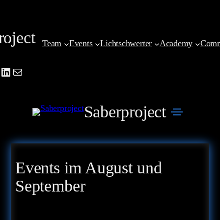
Zum
Inhalt
roject
springen
Team
Events
Lichtschwerter
Academy
Comm
be
agram
cebook
LinkedIn
Mail
Saberproject
Events im August und
September