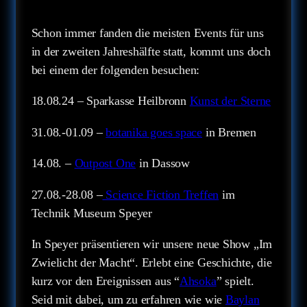
Schon immer fanden die meisten Events für uns
in der zweiten Jahreshälfte statt, kommt uns doch
bei einem der folgenden besuchen:
18.08.24 – Sparkasse Heilbronn
Kunst der Sterne
31.08.-01.09 –
botanika goes space
in Bremen
14.08. –
Outpost One
in Dassow
27.08.-28.08 –
Science Fiction Treffen
im
Technik Museum Speyer
In Speyer präsentieren wir unsere neue Show „Im
Zwielicht der Macht“. Erlebt eine Geschichte, die
kurz vor den Ereignissen aus “
Ahsoka
” spielt.
Seid mit dabei, um zu erfahren wie wie
Baylan