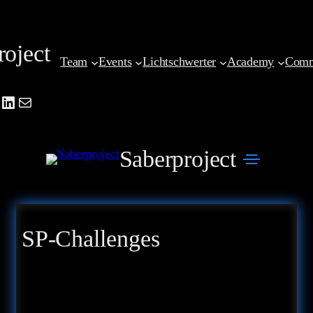
Zum
Inhalt
roject
springen
Team
Events
Lichtschwerter
Academy
Comm
be
agram
cebook
LinkedIn
Mail
Saberproject
SP-Challenges