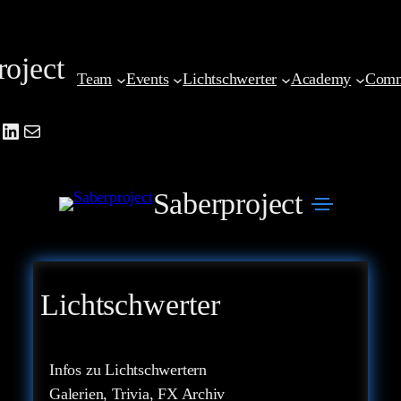
Zum
Inhalt
roject
springen
Team
Events
Lichtschwerter
Academy
Comm
be
agram
cebook
LinkedIn
Mail
Saberproject
Lichtschwerter
Infos zu Lichtschwertern
Galerien, Trivia, FX Archiv