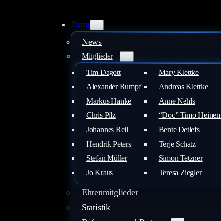
Zum
Inhalt
Team
springen
News
Mitglieder
Tim Dagott
Mary Klettke
Alexander Rumpf
Andreas Klettke
Markus Hanke
Anne Nehls
Chris Pilz
“Doc” Timo Heine
Johannes Reil
Bente Detlefs
Hendrik Peters
Terje Schatz
Stefan Müller
Simon Tetzner
Jo Kraus
Teresa Ziegler
Ehrenmitglieder
Statistik