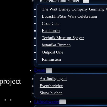
Referenzen und Partner
The Walt Disney Company Germany
Lucasfilm/Star Wars Celebration
Coca Cola
Exolaunch
Technik Museum Speyer
botanika Bremen
Outpost One
Rammstein
Events
Ankündigungen
project
Eventberichte
Show buchen
ouTube
Instagram
Facebook
LinkedIn
Mail
Lichtschwerter